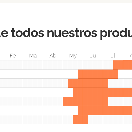
de todos nuestros prod
Fe
Ma
Ab
My
Ju
Jl