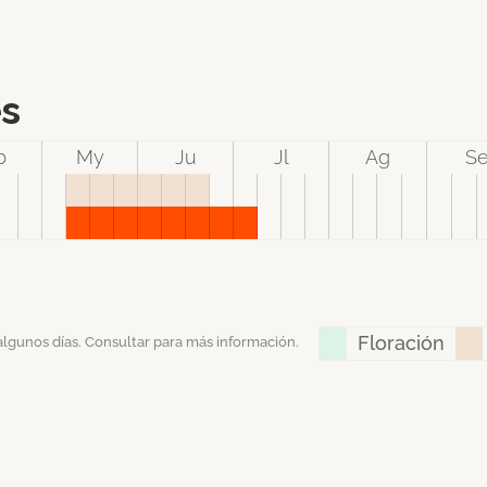
és
b
My
Ju
Jl
Ag
S
Floración
algunos días. Consultar para más información.