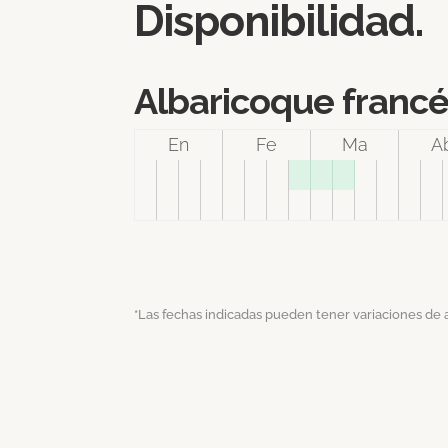
Disponibilidad.
Albaricoque franc
En
Fe
Ma
A
*Las fechas indicadas pueden tener variaciones de 