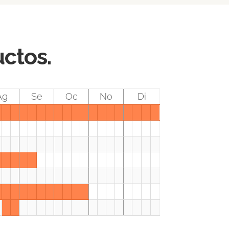
uctos.
Ag
Se
Oc
No
Di